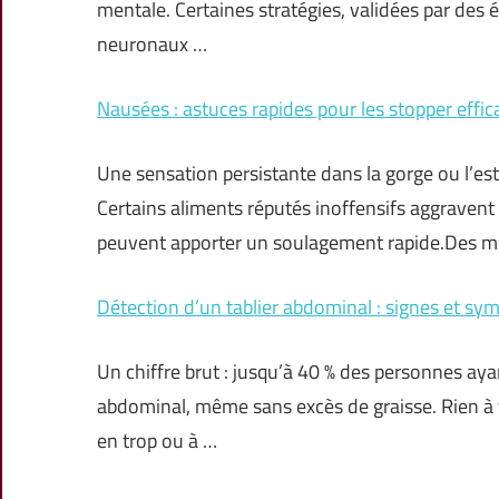
mentale. Certaines stratégies, validées par des 
neuronaux …
Nausées : astuces rapides pour les stopper effi
Une sensation persistante dans la gorge ou l’es
Certains aliments réputés inoffensifs aggravent p
peuvent apporter un soulagement rapide.Des mé
Détection d’un tablier abdominal : signes et sy
Un chiffre brut : jusqu’à 40 % des personnes ay
abdominal, même sans excès de graisse. Rien à 
en trop ou à …